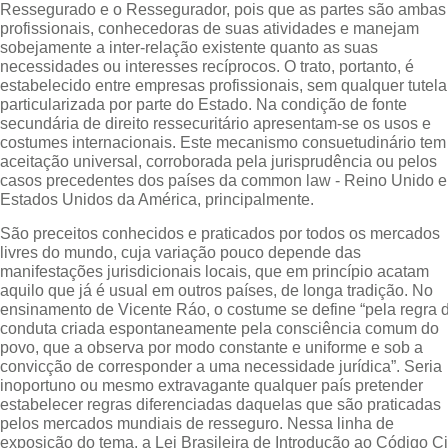
Ressegurado e o Ressegurador, pois que as partes são ambas
profissionais, conhecedoras de suas atividades e manejam
sobejamente a inter-relação existente quanto as suas
necessidades ou interesses recíprocos. O trato, portanto, é
estabelecido entre empresas profissionais, sem qualquer tutela
particularizada por parte do Estado. Na condição de fonte
secundária de direito ressecuritário apresentam-se os usos e
costumes internacionais. Este mecanismo consuetudinário tem
aceitação universal, corroborada pela jurisprudência ou pelos
casos precedentes dos países da common law - Reino Unido e
Estados Unidos da América, principalmente.
São preceitos conhecidos e praticados por todos os mercados
livres do mundo, cuja variação pouco depende das
manifestações jurisdicionais locais, que em princípio acatam
aquilo que já é usual em outros países, de longa tradição. No
ensinamento de Vicente Ráo, o costume se define “pela regra 
conduta criada espontaneamente pela consciência comum do
povo, que a observa por modo constante e uniforme e sob a
convicção de corresponder a uma necessidade jurídica”. Seria
inoportuno ou mesmo extravagante qualquer país pretender
estabelecer regras diferenciadas daquelas que são praticadas
pelos mercados mundiais de resseguro. Nessa linha de
exposição do tema, a Lei Brasileira de Introdução ao Código Ci