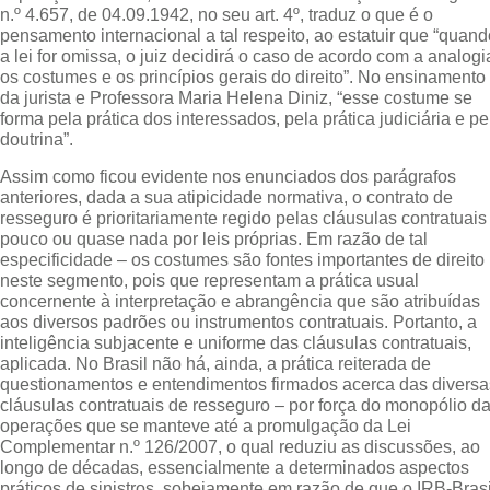
n.º 4.657, de 04.09.1942, no seu art. 4º, traduz o que é o
pensamento internacional a tal respeito, ao estatuir que “quand
a lei for omissa, o juiz decidirá o caso de acordo com a analogi
os costumes e os princípios gerais do direito”. No ensinamento
da jurista e Professora Maria Helena Diniz, “esse costume se
forma pela prática dos interessados, pela prática judiciária e pe
doutrina”.
Assim como ficou evidente nos enunciados dos parágrafos
anteriores, dada a sua atipicidade normativa, o contrato de
resseguro é prioritariamente regido pelas cláusulas contratuais
pouco ou quase nada por leis próprias. Em razão de tal
especificidade – os costumes são fontes importantes de direito
neste segmento, pois que representam a prática usual
concernente à interpretação e abrangência que são atribuídas
aos diversos padrões ou instrumentos contratuais. Portanto, a
inteligência subjacente e uniforme das cláusulas contratuais,
aplicada. No Brasil não há, ainda, a prática reiterada de
questionamentos e entendimentos firmados acerca das diversa
cláusulas contratuais de resseguro – por força do monopólio d
operações que se manteve até a promulgação da Lei
Complementar n.º 126/2007, o qual reduziu as discussões, ao
longo de décadas, essencialmente a determinados aspectos
práticos de sinistros, sobejamente em razão de que o IRB-Brasi