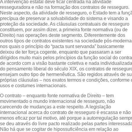
A intervenção estatal deve ficar centrada na atividade
resseguradora e não na formação dos contratos de resseguro.
Neste aspecto, da atividade de resseguro, o Estado tem a funç
precípua de preservar a solvabilidade do sistema e visando a
proteção da sociedade. As cláusulas contratuais de resseguro
constituem, por assim dizer, a primeira fonte normativa (ou de
Direito) nas operações deste segmento. Diferentemente dos
outros tipos de contratos existentes na sociedade pós-moderna
nos quais o princípio do “pacta sunt servanda” basicamente
deixou de ter força cogente, enquanto que passaram a ser
dirigidos muito mais pelos princípios da função social do contra
de acordo com a visão bastante coletiva e nada individualizad
do pensamento liberal do século XIX, os contratos de ressegur
ensejam outro tipo de hermenêutica. São regidos através de s
próprias cláusulas – nos exatos termos e condições, conforme 
usos e costumes internacionais.
O contrato – enquanto fonte normativa de Direito – tem
movimentado o mundo internacional de resseguro, não
carecendo de mudanças a este respeito. A legislação
internacional acerca do contrato de resseguro é escassa e não
menos eficaz por tal motivo, até porque a autorregulação semp
se deu através do livre pacto realizado pelas partes interessad
Não há que se cogitar de hipossuficiência em relação ao