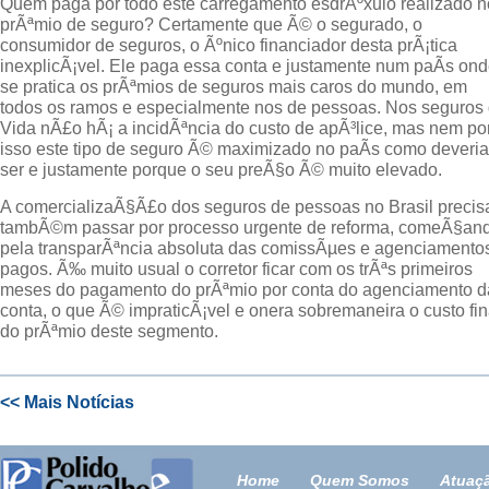
Quem paga por todo este carregamento esdrÃºxulo realizado n
prÃªmio de seguro? Certamente que Ã© o segurado, o
consumidor de seguros, o Ãºnico financiador desta prÃ¡tica
inexplicÃ¡vel. Ele paga essa conta e justamente num paÃ­s on
se pratica os prÃªmios de seguros mais caros do mundo, em
todos os ramos e especialmente nos de pessoas. Nos seguros
Vida nÃ£o hÃ¡ a incidÃªncia do custo de apÃ³lice, mas nem po
isso este tipo de seguro Ã© maximizado no paÃ­s como deveria
ser e justamente porque o seu preÃ§o Ã© muito elevado.
A comercializaÃ§Ã£o dos seguros de pessoas no Brasil precis
tambÃ©m passar por processo urgente de reforma, comeÃ§an
pela transparÃªncia absoluta das comissÃµes e agenciamento
pagos. Ã‰ muito usual o corretor ficar com os trÃªs primeiros
meses do pagamento do prÃªmio por conta do agenciamento d
conta, o que Ã© impraticÃ¡vel e onera sobremaneira o custo fin
do prÃªmio deste segmento.
<< Mais Notícias
Home
Quem Somos
Atuaç