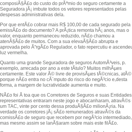
composiÃ§Ã£o do custo do prÃªmio do seguro certamente a
Seguradora jÃ¡ imbute todos os vetores representados pelas
despesas administrativas dela.
Por que entÃ£o cobrar mais R$ 100,00 de cada segurado pela
emissÃ£o do documento? A prÃ¡tica remonta hÃ¡ anos, mas o
valor, enquanto permaneceu reduzido, nÃ£o chamou a
atenÃ§Ã£o de muitos. Com a sua elevaÃ§Ã£o abrupta e
aprovada pelo Ã“rgÃ£o Regulador, o fato repercutiu e ascende
luz vermelha.
Quanto uma grande Seguradora de seguros AutomÃ³veis, p.
exemplo, arrecada por ano a este tÃ­tulo? Muitos milhÃµes
certamente. Este valor Ã© livre de provisÃµes tÃ©cnicas, atÃ©
porque nÃ£o entra no cÃ´mputo do risco do negÃ³cio e,desta
forma, a margem de lucratividade aumenta e muito.
NÃ£o foi Ã toa que os Corretores de Seguros e suas Entidades
representativas entraram neste jogo e abocanharam, atravÃ©s
um TAC, vinte por cento dessa produÃ§Ã£o milionÃ¡ria. Na
verdade os corretores jÃ¡ sÃ£o remunerados atravÃ©s da
comissÃ£o de seguro que recebem por negÃ³cio intermediado,
mas mesmo assim se lanÃ§aram sobre mais este filÃ£o.